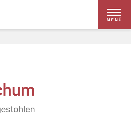
MENÜ
ochum
gestohlen